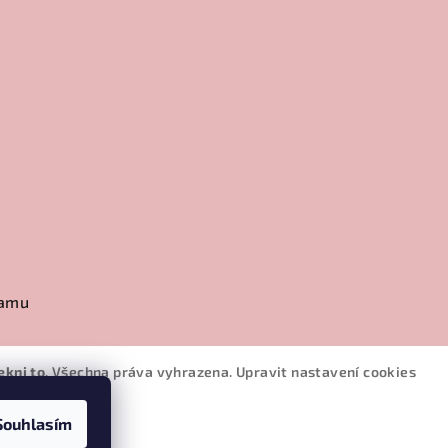
ramu
ekni to
. Všechna práva vyhrazena.
Upravit nastavení cookies
Souhlasím