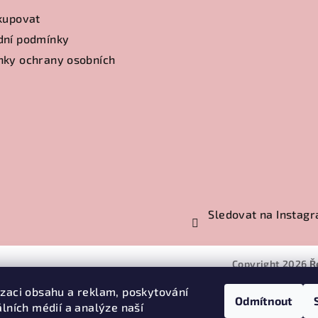
kupovat
dní podmínky
ky ochrany osobních
Sledovat na Instag
Copyright 2026
Ř
izaci obsahu a reklam, poskytování
Odmítnout
álních médií a analýze naší