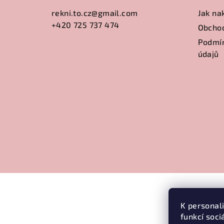
a
rekni.to.cz
@
gmail.com
Jak na
+420 725 737 474
t
Obcho
Podmín
í
údajů
K personal
funkcí soci