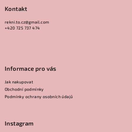
á
p
Kontakt
a
rekni.to.cz
@
gmail.com
t
+420 725 737 474
í
Informace pro vás
Jak nakupovat
Obchodní podmínky
Podmínky ochrany osobních údajů
Instagram