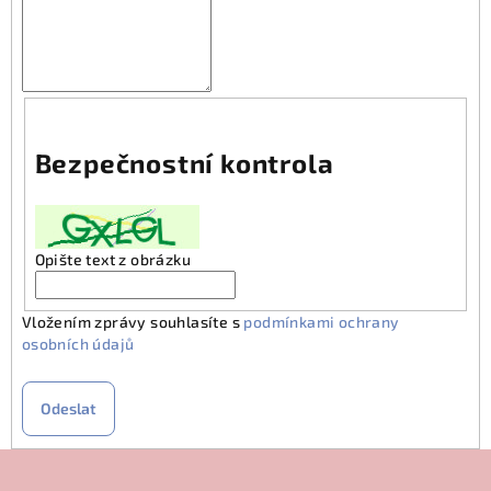
Bezpečnostní kontrola
Opište text z obrázku
Vložením zprávy souhlasíte s
podmínkami ochrany
osobních údajů
Odeslat
Z