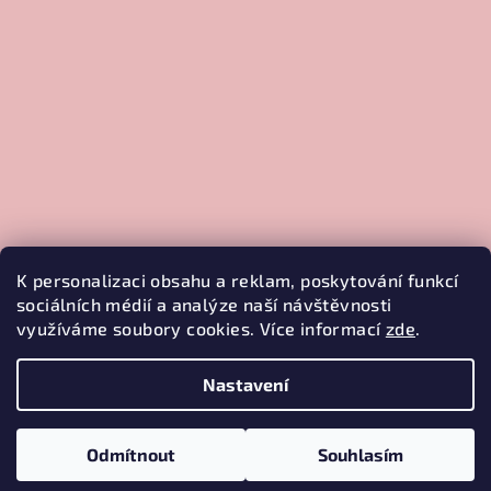
K personalizaci obsahu a reklam, poskytování funkcí
sociálních médií a analýze naší návštěvnosti
využíváme soubory cookies. Více informací
zde
.
Sledovat na Instagramu
Nastavení
Copyright 2026
Řekni to
. Všechna práva vyhrazena.
Upravit
nastavení cookies
Odmítnout
Souhlasím
Vytvořil Shoptet