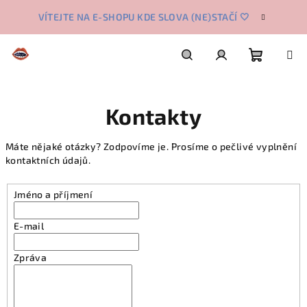
Přejít
VÍTEJTE NA E-SHOPU KDE SLOVA (NE)STAČÍ 🤍
na
obsah
Nákupn
Hledat
Přihlášení
Kontakty
košík
Máte nějaké otázky? Zodpovíme je. Prosíme o pečlivé vyplnění
kontaktních údajů.
Jméno a příjmení
E-mail
Zpráva