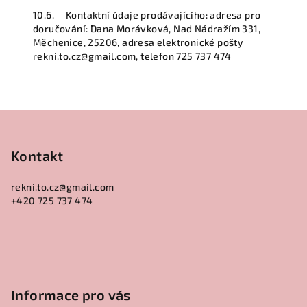
10.6. Kontaktní údaje prodávajícího: adresa pro
doručování: Dana Morávková, Nad Nádražím 331,
Měchenice, 25206, adresa elektronické pošty
rekni.to.cz@gmail.com, telefon 725 737 474
Z
á
p
Kontakt
a
rekni.to.cz
@
gmail.com
t
+420 725 737 474
í
Informace pro vás