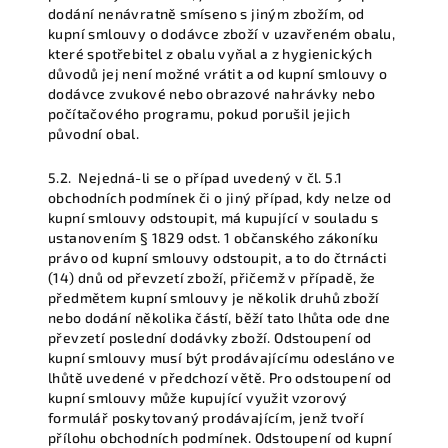
dodání nenávratně smíseno s jiným zbožím, od
kupní smlouvy o dodávce zboží v uzavřeném obalu,
které spotřebitel z obalu vyňal a z hygienických
důvodů jej není možné vrátit a od kupní smlouvy o
dodávce zvukové nebo obrazové nahrávky nebo
počítačového programu, pokud porušil jejich
původní obal.
5.2.
Nejedná-li se o případ uvedený v čl. 5.1
obchodních podmínek či o jiný případ, kdy nelze od
kupní smlouvy odstoupit, má kupující v souladu s
ustanovením § 1829 odst. 1 občanského zákoníku
právo od kupní smlouvy odstoupit, a to do čtrnácti
(14) dnů od převzetí zboží, přičemž v případě, že
předmětem kupní smlouvy je několik druhů zboží
nebo dodání několika částí, běží tato lhůta ode dne
převzetí poslední dodávky zboží. Odstoupení od
kupní smlouvy musí být prodávajícímu odesláno ve
lhůtě uvedené v předchozí větě. Pro odstoupení od
kupní smlouvy může kupující využit vzorový
formulář poskytovaný prodávajícím, jenž tvoří
přílohu obchodních podmínek. Odstoupení od kupní