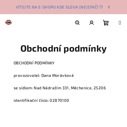
Přejít
VÍTEJTE NA E-SHOPU KDE SLOVA (NE)STAČÍ 🤍
na
obsah
Nákupn
Hledat
Přihlášení
Obchodní podmínky
košík
OBCHODNÍ PODMÍNKY
provozovatel:
Dana Morávková
se sídlem:
Nad Nádražím 331, Měchenice, 25206
identifikační číslo:
02870100