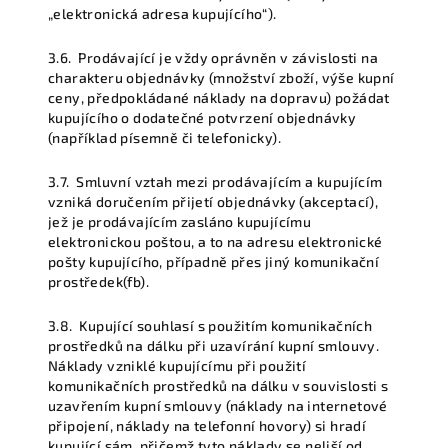
„elektronická adresa kupujícího“
).
3.6.
Prodávající je vždy oprávněn v závislosti na
charakteru objednávky (množství zboží, výše kupní
ceny, předpokládané náklady na dopravu) požádat
kupujícího o dodatečné potvrzení objednávky
(například písemně či telefonicky).
3.7.
Smluvní vztah mezi prodávajícím a kupujícím
vzniká doručením přijetí objednávky (akceptací),
jež je prodávajícím zasláno kupujícímu
elektronickou poštou, a to na adresu elektronické
pošty kupujícího, případně přes jiný komunikační
prostředek(fb).
3.8.
Kupující souhlasí s použitím komunikačních
prostředků na dálku při uzavírání kupní smlouvy.
Náklady vzniklé kupujícímu při použití
komunikačních prostředků na dálku v souvislosti s
uzavřením kupní smlouvy (náklady na internetové
připojení, náklady na telefonní hovory) si hradí
kupující sám, přičemž tyto náklady se neliší od