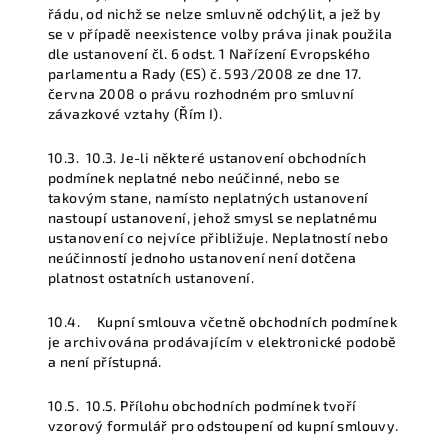
řádu, od nichž se nelze smluvně odchýlit, a jež by
se v případě neexistence volby práva jinak použila
dle ustanovení čl. 6 odst. 1 Nařízení Evropského
parlamentu a Rady (ES) č. 593/2008 ze dne 17.
června 2008 o právu rozhodném pro smluvní
závazkové vztahy (Řím I).
10.3.
10.3. Je-li některé ustanovení obchodních
podmínek neplatné nebo neúčinné, nebo se
takovým stane, namísto neplatných ustanovení
nastoupí ustanovení, jehož smysl se neplatnému
ustanovení co nejvíce přibližuje. Neplatností nebo
neúčinností jednoho ustanovení není dotčena
platnost ostatních ustanovení.
10.4. Kupní smlouva včetně obchodních podmínek
je archivována prodávajícím v elektronické podobě
a není přístupná.
10.5.
10.5. Přílohu obchodních podmínek tvoří
vzorový formulář pro odstoupení od kupní smlouvy.