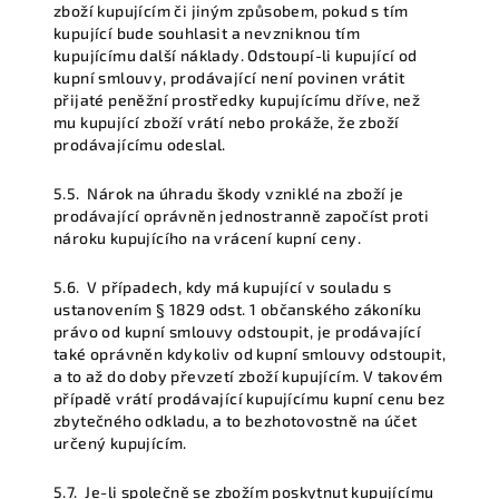
zboží kupujícím či jiným způsobem, pokud s tím
kupující bude souhlasit a nevzniknou tím
kupujícímu další náklady. Odstoupí-li kupující od
kupní smlouvy, prodávající není povinen vrátit
přijaté peněžní prostředky kupujícímu dříve, než
mu kupující zboží vrátí nebo prokáže, že zboží
prodávajícímu odeslal.
5.5.
Nárok na úhradu škody vzniklé na zboží je
prodávající oprávněn jednostranně započíst proti
nároku kupujícího na vrácení kupní ceny.
5.6.
V případech, kdy má kupující v souladu s
ustanovením § 1829 odst. 1 občanského zákoníku
právo od kupní smlouvy odstoupit, je prodávající
také oprávněn kdykoliv od kupní smlouvy odstoupit,
a to až do doby převzetí zboží kupujícím. V takovém
případě vrátí prodávající kupujícímu kupní cenu bez
zbytečného odkladu, a to bezhotovostně na účet
určený kupujícím.
5.7.
Je-li společně se zbožím poskytnut kupujícímu