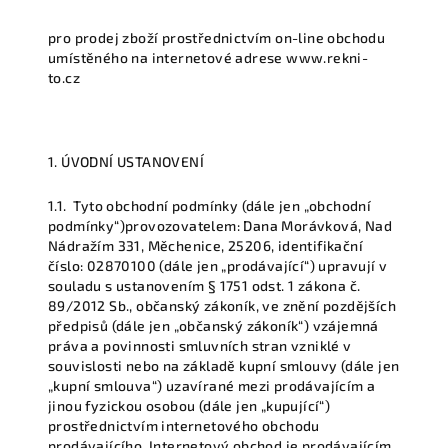
pro prodej zboží prostřednictvím on-line obchodu
umístěného na internetové adrese www.rekni-
to.cz
1. ÚVODNÍ USTANOVENÍ
1.1.
Tyto obchodní podmínky (dále jen
„obchodní
podmínky“
)
provozovatelem:
Dana Morávková, Nad
Nádražím 331, Měchenice, 25206,
identifikační
číslo:
02870100 (dále jen
„prodávající“
) upravují v
souladu s ustanovením § 1751 odst. 1 zákona č.
89/2012 Sb., občanský zákoník, ve znění pozdějších
předpisů (dále jen
„občanský zákoník“
) vzájemná
práva a povinnosti smluvních stran vzniklé v
souvislosti nebo na základě kupní smlouvy (dále jen
„kupní smlouva“
) uzavírané mezi prodávajícím a
jinou fyzickou osobou (dále jen
„kupující“
)
prostřednictvím internetového obchodu
prodávajícího. Internetový obchod je prodávajícím