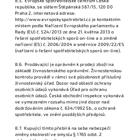
8.5.
Evropské spotřebitelské centrum Česká
republika, se sídlem Štěpánská 567/15, 120 00
Praha 2, internetová adresa:
http://www.evropskyspotrebitel.cz je kontaktním
místem podle Nařízení Evropského parlamentu a
Rady (EU) č. 524/2013 ze dne 21. května 2013 o
řešení spotřebitelských sporů on-line a o změně
nařízení (ES) č. 2006/2004 a směrnice 2009/22/ES
(nařízení o řešení spotřebitelských sporů on-line).
8.6.
Prodávající je oprávněn k prodeji zboží na
základě živnostenského oprávnění. Živnostenskou
kontrolu provádí v rámci své působnosti příslušný
živnostenský úřad. Dozor nad oblastí ochrany
osobních údajů vykonává Úřad pro ochranu
osobních údajů. Česká obchodní inspekce vykonává
ve vymezeném rozsahu mimo jiné dozor nad
dodržováním zákona č. 634/1992 Sb., o ochraně
spotřebitele, ve znění pozdějších předpisů.
8.7.
Kupující tímto přebírá na sebe nebezpečí
změny okolností ve smyslu § 1765 odst. 2