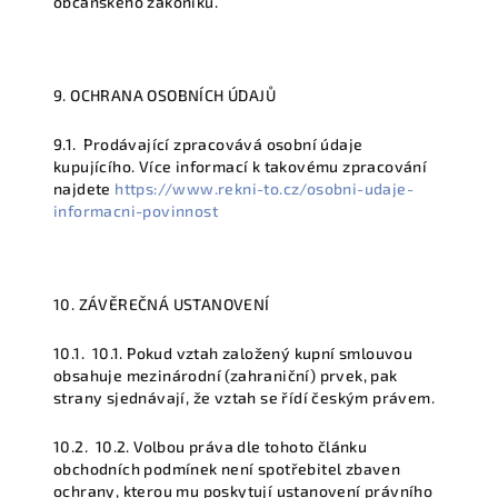
občanského zákoníku.
9. OCHRANA OSOBNÍCH ÚDAJŮ
9.1.
Prodávající zpracovává osobní údaje
kupujícího. Více informací k takovému zpracování
najdete
https://www.rekni-to.cz/osobni-udaje-
informacni-povinnost
10. ZÁVĚREČNÁ USTANOVENÍ
10.1.
10.1. Pokud vztah založený kupní smlouvou
obsahuje mezinárodní (zahraniční) prvek, pak
strany sjednávají, že vztah se řídí českým právem.
10.2.
10.2. Volbou práva dle tohoto článku
obchodních podmínek není spotřebitel zbaven
ochrany, kterou mu poskytují ustanovení právního