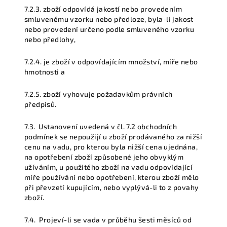
7.2.3.
zboží odpovídá jakostí nebo provedením
smluvenému vzorku nebo předloze, byla-li jakost
nebo provedení určeno podle smluveného vzorku
nebo předlohy,
7.2.4.
je zboží v odpovídajícím množství, míře nebo
hmotnosti a
7.2.5.
zboží vyhovuje požadavkům právních
předpisů.
7.3.
Ustanovení uvedená v čl. 7.2 obchodních
podmínek se nepoužijí u zboží prodávaného za nižší
cenu na vadu, pro kterou byla nižší cena ujednána,
na opotřebení zboží způsobené jeho obvyklým
užíváním, u použitého zboží na vadu odpovídající
míře používání nebo opotřebení, kterou zboží mělo
při převzetí kupujícím, nebo vyplývá-li to z povahy
zboží.
7.4.
Projeví-li se vada v průběhu šesti měsíců od