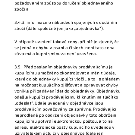
požadovaném způsobu doručení objednávaného
zboží a
3.4.3.
informace o nákladech spojených s dodáním
zboží (dále společně jen jako
„objednávka“
).
V případě uvedení takové ceny, při níž je zjevné, že
se jedná o chybu v psaní a číslech, není tato cena
závazná a kupní smlouva není uzavřena.
3.5.
Před zasláním objednávky prodávajícímu je
kupujícímu umožněno zkontrolovat a měnit údaje,
které do objednávky kupující vložil, a to i s ohledem
na možnost kupujícího zjišťovat a opravovat chyby
vzniklé při zadávání dat do objednávky. Objednávku
odešle kupující prodávajícímu kliknutím na tlačítko
„odeslat“. Údaje uvedené v objednávce jsou
prodávajícím považovány za správné. Prodávající
neprodleně po obdržení objednávky toto obdržení
kupujícímu potvrdí elektronickou poštou, a to na
adresu elektronické pošty kupujícího uvedenou v
uživatelském účtu či v objednávce (dále jen