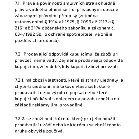
7.1.
Práva a povinnosti smluvních stran ohledně
práv z vadného plnění se řídí příslušnými obecně
závaznými právními předpisy (zejména
ustanoveními § 1914 až 1925, § 2099 až 2117 a §
2161 až 2174 občanského zákoníku a zákonem č.
634/1992 Sb., o ochraně spotřebitele, ve znění
pozdějších předpisů).
7.2.
Prodávající odpovídá kupujícímu, že zboží při
převzetí nemá vady. Zejména prodávající odpovídá
kupujícímu, že v době, kdy kupující zboží převzal:
7.2.1.
má zboží vlastnosti, které si strany ujednaly, a
chybí-li ujednání, má takové vlastnosti, které
prodávající nebo výrobce popsal nebo které
kupující očekával s ohledem na povahu zboží a na
základě reklamy jimi prováděné,
7.2.2.
se zboží hodí k účelu, který pro jeho použití
prodávající uvádí nebo ke kterému se zboží tohoto
druhu obvykle používá,