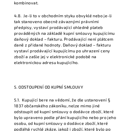
kombinovat.
4.8.
Je-li to v obchodním styku obvyklé nebo je-li
tak stanoveno obecně závaznými právními
předpisy, vystaví prodávající ohledně plateb
prováděných na základě kupní smlouvy kupujícímu
daňový doklad – fakturu. Prodávající není plátcem
daně z přidané hodnoty. Daňový doklad – fakturu
vystaví prodávající kupujícímu po uhrazení ceny
zboží a zašle jej v elektronické podobě na
elektronickou adresu kupujícího.
5. ODSTOUPENÍ OD KUPNÍ SMLOUVY
5.1.
Kupující bere na vědomí, že dle ustanovení §
1837 občanského zákoníku, nelze mimo jiné
odstoupit od kupní smlouvy o dodávce zboží, které
bylo upraveno podle přání kupujícího nebo pro jeho
osobu, od kupní smlouvy o dodávce zboží, které
podléhá rychlé zkáze, jakož i zboží, které bylo po