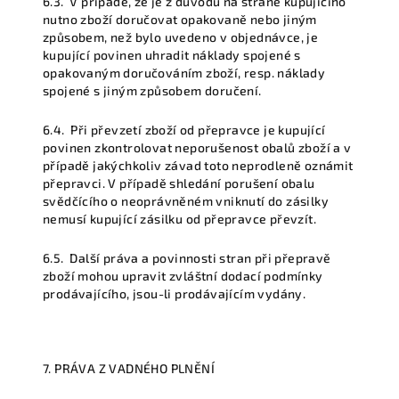
6.3.
V případě, že je z důvodů na straně kupujícího
nutno zboží doručovat opakovaně nebo jiným
způsobem, než bylo uvedeno v objednávce, je
kupující povinen uhradit náklady spojené s
opakovaným doručováním zboží, resp. náklady
spojené s jiným způsobem doručení.
6.4.
Při převzetí zboží od přepravce je kupující
povinen zkontrolovat neporušenost obalů zboží a v
případě jakýchkoliv závad toto neprodleně oznámit
přepravci. V případě shledání porušení obalu
svědčícího o neoprávněném vniknutí do zásilky
nemusí kupující zásilku od přepravce převzít.
6.5.
Další práva a povinnosti stran při přepravě
zboží mohou upravit zvláštní dodací podmínky
prodávajícího, jsou-li prodávajícím vydány.
7. PRÁVA Z VADNÉHO PLNĚNÍ