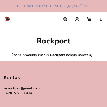
Přejít
VÍTEJTE NA E-SHOPU KDE SLOVA (NE)STAČÍ 🤍
na
obsah
Nákupn
Hledat
Přihlášení
Rockport
košík
Žádné produkty značky
Rockport
nebyly nalezeny...
Z
á
p
Kontakt
a
rekni.to.cz
@
gmail.com
t
+420 725 737 474
í